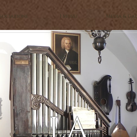
ssociazione
I Musei
Media & Ga
LA