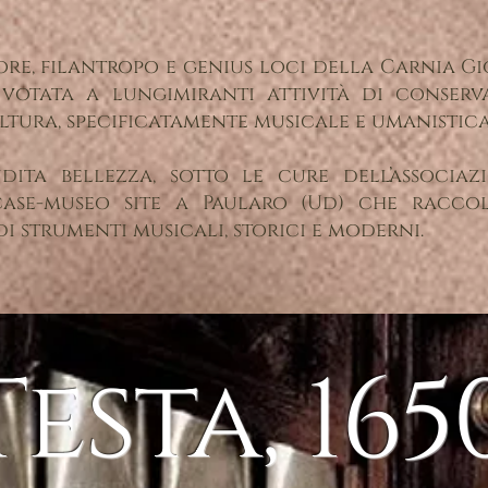
e, filantropo e genius loci della Carnia Gi
 votata a lungimiranti attività di conser
tura, specificatamente musicale e umanistica
dita bellezza, sotto le cure dell’associa
case-museo site a Paularo (Ud) che racc
i strumenti musicali, storici e moderni.
Testa, 165