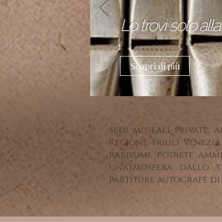
Lo trovi solo all
Scopri di più
​Sedi museali private,
Regione Friuli Venezia
rarissimi, potrete ammi
un'atmosfera dallo s
partiture autografe di 