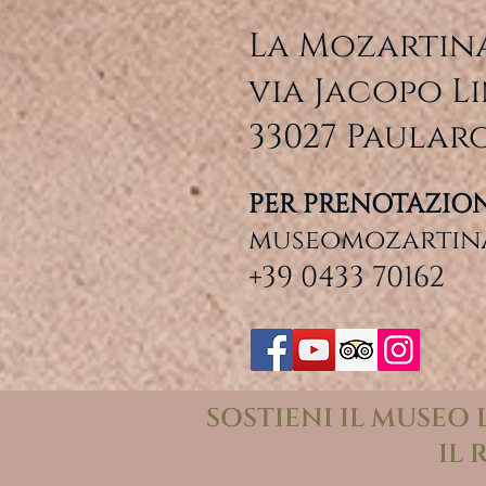
La Mozartin
via Jacopo Li
33027 Paularo
PER PRENOTAZIONI
museomozartina
+39 0433 70162
SOSTIENI IL MUSEO
IL 