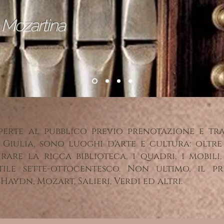
a Mozartina
 aperte al pubblico previo prenotazione e tra
 Giulia, sono luoghi d'arte e cultura: oltr
rare la ricca biblioteca, i quadri, i mobili,
tile sette-ottocentesco. Non ultimo, il p
Haydn, Mozart, Salieri, Verdi ed altri.