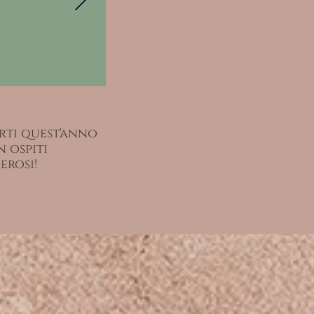
rti quest'anno
Sabato 20 settembre 2025 – ore 1
n ospiti
Museo Carnico delle Arti Pop
erosi!
Via della Vittoria - TOLMEZZ
- INGRESSO LIBERO