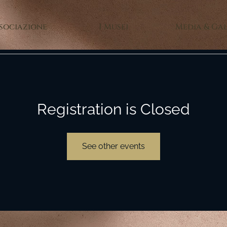
ssociazione
I Musei
Media & Ga
Registration is Closed
See other events